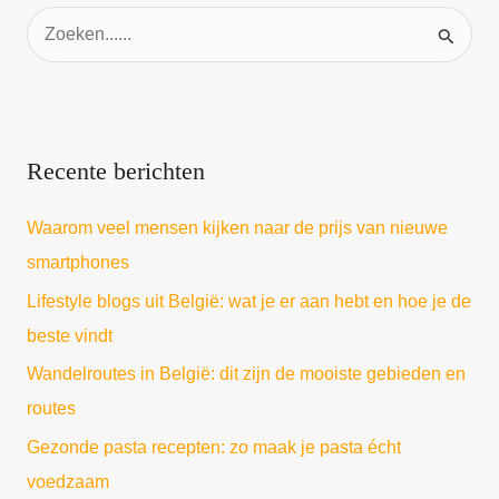
Z
o
e
k
Recente berichten
e
n
Waarom veel mensen kijken naar de prijs van nieuwe
n
smartphones
a
Lifestyle blogs uit België: wat je er aan hebt en hoe je de
a
beste vindt
r
Wandelroutes in België: dit zijn de mooiste gebieden en
:
routes
Gezonde pasta recepten: zo maak je pasta écht
voedzaam