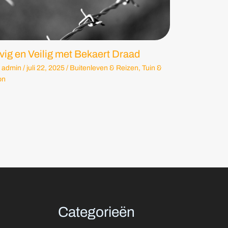
vig en Veilig met Bekaert Draad
admin
/
juli 22, 2025
/
Buitenleven & Reizen
,
Tuin &
on
Categorieën