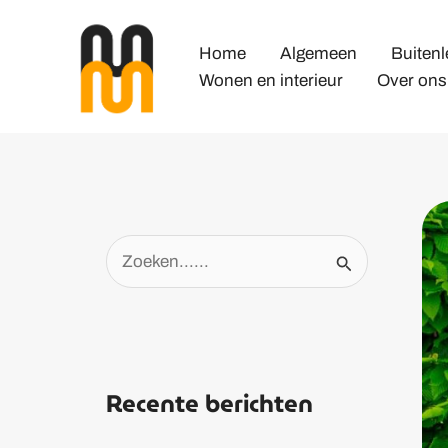
Spring
naar
Home
Algemeen
Buiten
de
Wonen en interieur
Over ons
inhoud
Z
o
e
k
Recente berichten
e
n