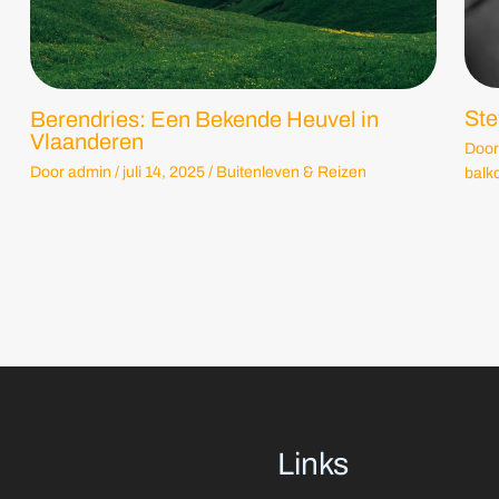
Ste
Berendries: Een Bekende Heuvel in
Vlaanderen
Door
Door
admin
/
juli 14, 2025
/
Buitenleven & Reizen
balk
Links