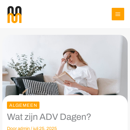
Spring
naar
de
inhoud
ALGEMEEN
Wat zijn ADV Dagen?
Door
admin
/
juli 25, 2025