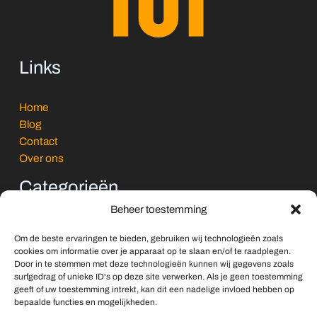
Links
Home
Blog
Contact
Over ons
Categorieën
Beheer toestemming
Algemeen
Om de beste ervaringen te bieden, gebruiken wij technologieën zoals
Buitenleven & Reizen
cookies om informatie over je apparaat op te slaan en/of te raadplegen.
Koken & Tafelen
Door in te stemmen met deze technologieën kunnen wij gegevens zoals
surfgedrag of unieke ID's op deze site verwerken. Als je geen toestemming
Lifestyle & Persoonlijk
geeft of uw toestemming intrekt, kan dit een nadelige invloed hebben op
Vrije Tijd & Ontspanning
bepaalde functies en mogelijkheden.
Wonen en interieur