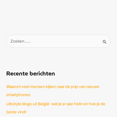
Z
o
e
k
Recente berichten
e
n
Waarom veel mensen kijken naar de prijs van nieuwe
n
smartphones
a
Lifestyle blogs uit België: wat je er aan hebt en hoe je de
a
beste vindt
r