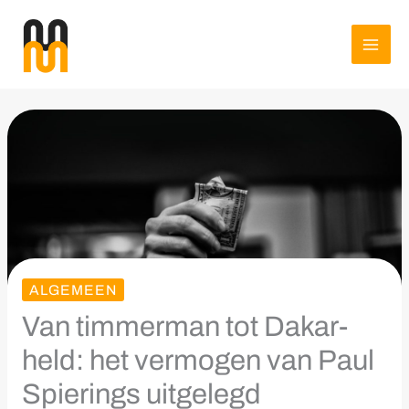
Spring
naar
de
inhoud
ALGEMEEN
Van timmerman tot Dakar-
held: het vermogen van Paul
Spierings uitgelegd