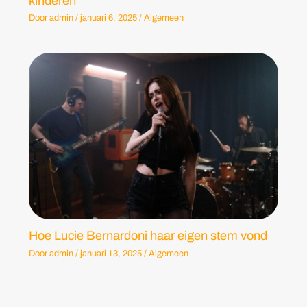
kinderen
Door
admin
/
januari 6, 2025
/
Algemeen
Hoe Lucie Bernardoni haar eigen stem vond
Door
admin
/
januari 13, 2025
/
Algemeen