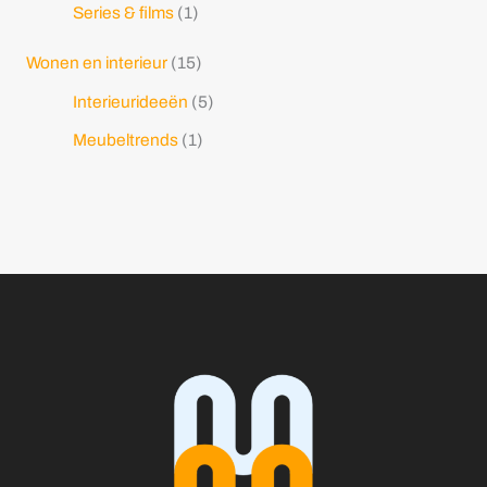
Series & films
(1)
Wonen en interieur
(15)
Interieurideeën
(5)
Meubeltrends
(1)